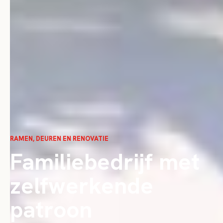
RAMEN, DEUREN EN RENOVATIE
Familiebedrijf met
zelfwerkende
patroon