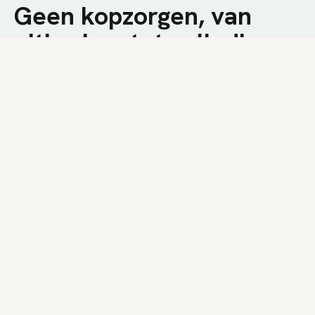
Geen kopzorgen, van
uitbreken tot volledige
afwerking.
We combineren technische kennis met een
nuchtere aanpak op de werf. U krijgt een snelle
plaatsing, duidelijke communicatie en een
resultaat dat bij uw woning past.
01