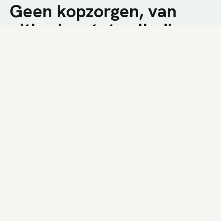
Geen kopzorgen, van
uitbreken tot volledige
afwerking.
We combineren technische kennis met een
nuchtere aanpak op de werf. U krijgt een snelle
plaatsing, duidelijke communicatie en een
resultaat dat bij uw woning past.
01