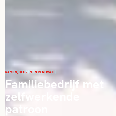
RAMEN, DEUREN EN RENOVATIE
Familiebedrijf met
zelfwerkende
patroon