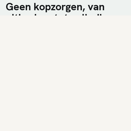
Geen kopzorgen, van
uitbreken tot volledige
afwerking.
We combineren technische kennis met een
nuchtere aanpak op de werf. U krijgt een snelle
plaatsing, duidelijke communicatie en een
resultaat dat bij uw woning past.
01