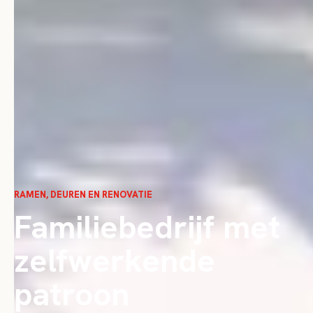
RAMEN, DEUREN EN RENOVATIE
Familiebedrijf met
zelfwerkende
patroon