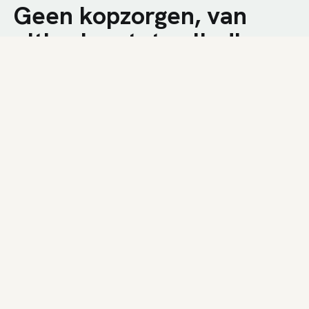
Geen kopzorgen, van
uitbreken tot volledige
afwerking.
We combineren technische kennis met een
nuchtere aanpak op de werf. U krijgt een snelle
plaatsing, duidelijke communicatie en een
resultaat dat bij uw woning past.
01