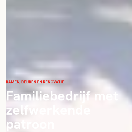
RAMEN, DEUREN EN RENOVATIE
Familiebedrijf met
zelfwerkende
patroon