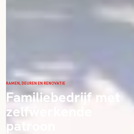
RAMEN, DEUREN EN RENOVATIE
Familiebedrijf met
zelfwerkende
patroon