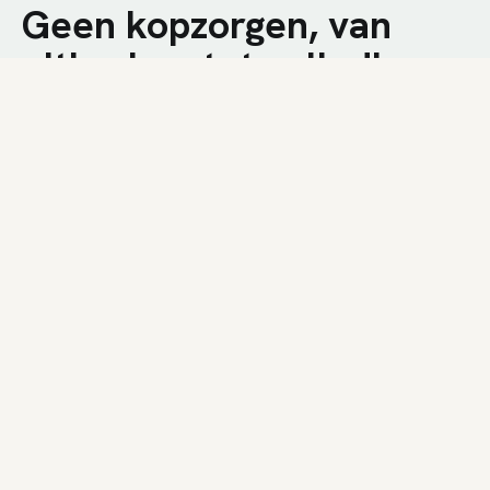
Geen kopzorgen, van
uitbreken tot volledige
afwerking.
We combineren technische kennis met een
nuchtere aanpak op de werf. U krijgt een snelle
plaatsing, duidelijke communicatie en een
resultaat dat bij uw woning past.
01