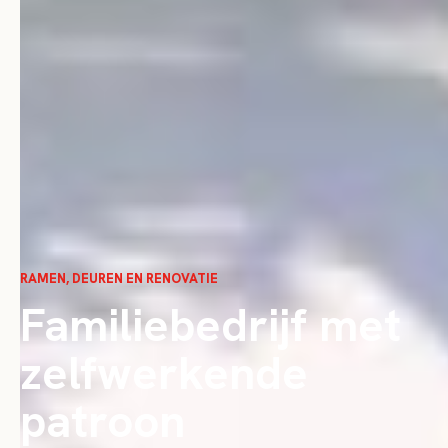
RAMEN, DEUREN EN RENOVATIE
Familiebedrijf met
zelfwerkende
patroon