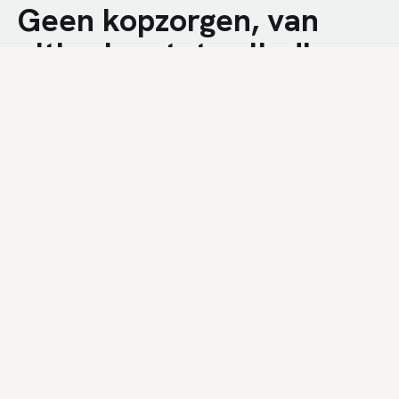
Geen kopzorgen, van
uitbreken tot volledige
afwerking.
We combineren technische kennis met een
nuchtere aanpak op de werf. U krijgt een snelle
plaatsing, duidelijke communicatie en een
resultaat dat bij uw woning past.
01