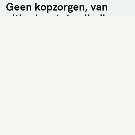
Geen kopzorgen, van
uitbreken tot volledige
afwerking.
We combineren technische kennis met een
nuchtere aanpak op de werf. U krijgt een snelle
plaatsing, duidelijke communicatie en een
resultaat dat bij uw woning past.
01