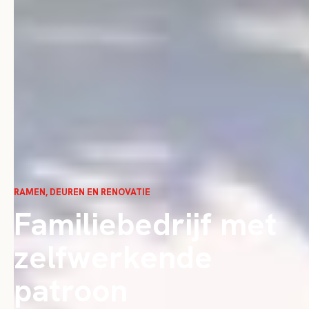
RAMEN, DEUREN EN RENOVATIE
Familiebedrijf met
zelfwerkende
patroon