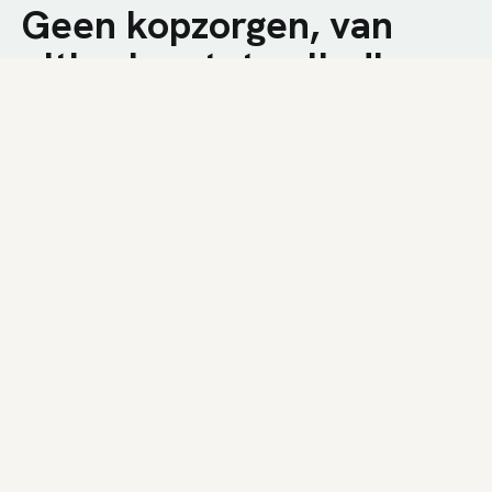
Geen kopzorgen, van
uitbreken tot volledige
afwerking.
We combineren technische kennis met een
nuchtere aanpak op de werf. U krijgt een snelle
plaatsing, duidelijke communicatie en een
resultaat dat bij uw woning past.
01