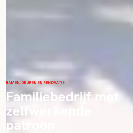
RAMEN, DEUREN EN RENOVATIE
Familiebedrijf met
zelfwerkende
patroon