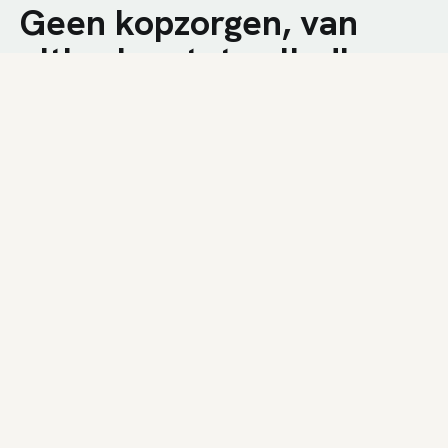
Geen kopzorgen, van
uitbreken tot volledige
afwerking.
We combineren technische kennis met een
nuchtere aanpak op de werf. U krijgt een snelle
plaatsing, duidelijke communicatie en een
resultaat dat bij uw woning past.
01