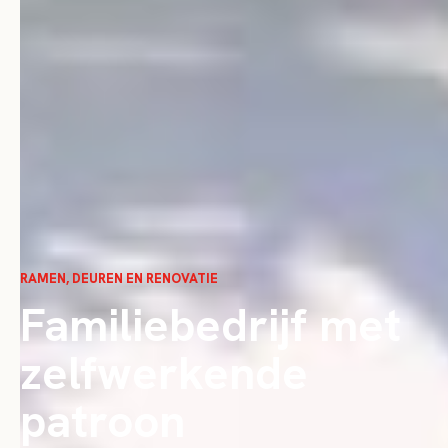
RAMEN, DEUREN EN RENOVATIE
Familiebedrijf met
zelfwerkende
patroon