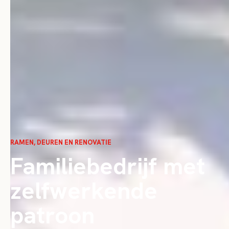
RAMEN, DEUREN EN RENOVATIE
Familiebedrijf met
zelfwerkende
patroon