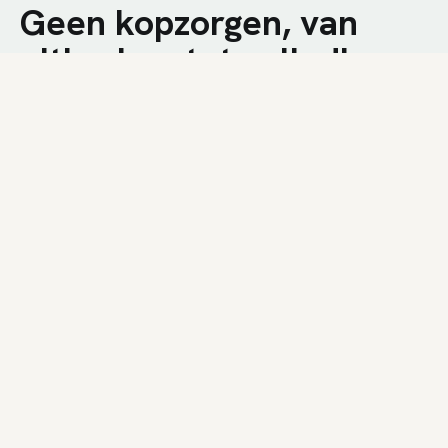
Geen kopzorgen, van
uitbreken tot volledige
afwerking.
We combineren technische kennis met een
nuchtere aanpak op de werf. U krijgt een snelle
plaatsing, duidelijke communicatie en een
resultaat dat bij uw woning past.
01